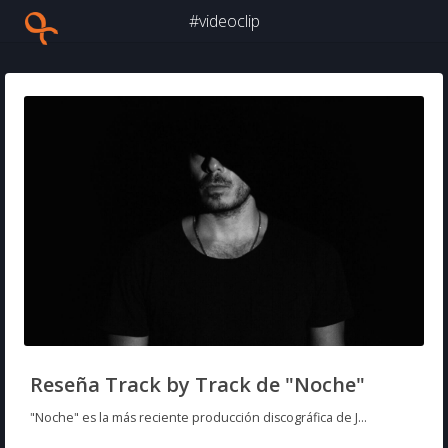
#videoclip
Reseña Track by Track de "Noche"
"Noche" es la más reciente producción discográfica de J...