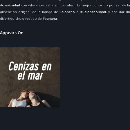
#creatividad
con diferentes estilos musicales... Es mejor conocido por ser de la
alineación original de la banda de
Caloncho
o
#CalonchoBand
, y por dar u
divertido show vestido de
#banana
.
Appears On