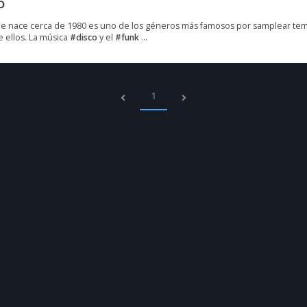
o
ue nace cerca de 1980 es uno de los géneros más famosos por samplear te
e ellos. La música
#disco
y el
#funk
...
1