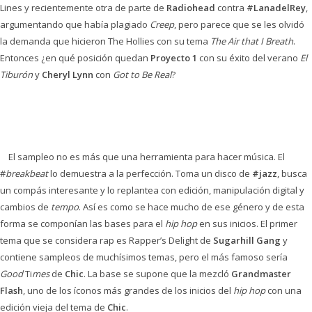
Lines
y recientemente otra de parte de
Radiohead
contra
#LanadelRey
,
argumentando que había plagiado
Creep
, pero parece que se les olvidó
la demanda que hicieron The Hollies con su tema
The Air that I Breath
.
Entonces ¿en qué posición quedan
Proyecto 1
con su éxito del verano
El
Tiburón
y
Cheryl Lynn
con
Got to Be Real
?
El sampleo no es más que una herramienta para hacer música. El
#
breakbeat
lo demuestra a la perfección. Toma un disco de
#jazz
, busca
un compás interesante y lo replantea con edición, manipulación digital y
cambios de
tempo
. Así es como se hace mucho de ese género y de esta
forma se componían las bases para el
hip hop
en sus inicios. El primer
tema que se considera rap es
Rapper’s Delight
de
Sugarhill Gang
y
contiene sampleos de muchísimos temas, pero el más famoso sería
Good
Ti
mes
de
Chic
. La base se supone que la mezcló
Grandmaster
Flash
, uno de los íconos más grandes de los inicios del
hip hop
con una
edición vieja del tema de
Chic
.