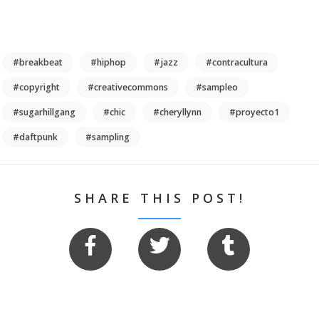
#breakbeat
#hiphop
#jazz
#contracultura
#copyright
#creativecommons
#sampleo
#sugarhillgang
#chic
#cheryllynn
#proyecto1
#daftpunk
#sampling
SHARE THIS POST!