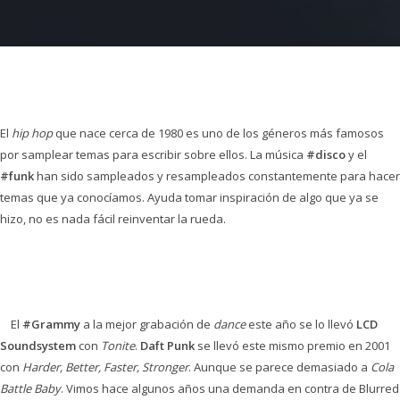
El
hip hop
que nace cerca de 1980 es uno de los géneros más famosos
por samplear temas para escribir sobre ellos. La música
#disco
y el
#funk
han sido sampleados y resampleados constantemente para hacer
temas que ya conocíamos. Ayuda tomar inspiración de algo que ya se
hizo, no es nada fácil reinventar la rueda.
El
#Grammy
a la mejor grabación de
dance
este año se lo llevó
LCD
Soundsystem
con
Tonite
.
Daft Punk
se llevó este mismo premio en 2001
con
Harder, Better, Faster, Stronger
. Aunque se parece demasiado a
Cola
Battle Baby
. Vimos hace algunos años una demanda en contra de
Blurred