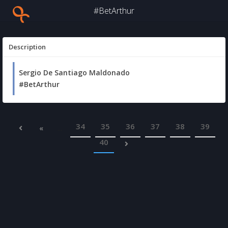
#BetArthur
Description
Sergio De Santiago Maldonado
#BetArthur
34
35
36
37
38
39
«
...
40