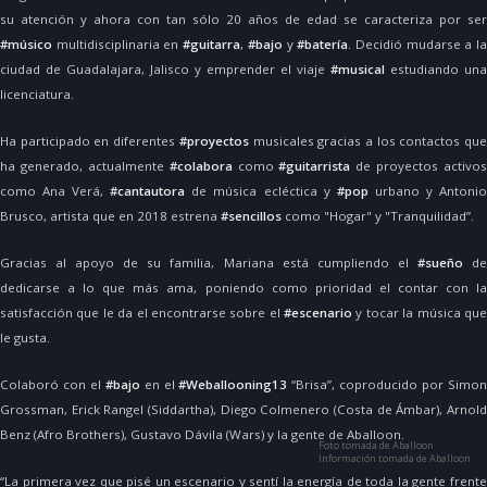
su atención y ahora con tan sólo 20 años de edad se caracteriza por ser
#músico
multidisciplinaria en
#guitarra
,
#bajo
y
#batería
. Decidió mudarse a l
ciudad de Guadalajara, Jalisco y emprender el viaje
#musical
estudiando una
licenciatura.
Ha participado en diferentes
#proyectos
musicales gracias a los contactos qu
ha generado, actualmente
#colabora
como
#guitarrista
de proyectos activos
como Ana Verá,
#cantautora
de música ecléctica y
#pop
urbano y Antoni
Brusco, artista que en 2018 estrena
#sencillos
como "Hogar" y "Tranquilidad”.
Gracias al apoyo de su familia, Mariana está cumpliendo el
#sueño
d
dedicarse a lo que más ama, poniendo como prioridad el contar con la
satisfacción que le da el encontrarse sobre el
#escenario
y tocar la música qu
le gusta.
Colaboró con el
#bajo
en el
#Weballooning13
“Brisa”, coproducido por Simo
Grossman, Erick Rangel (Siddartha), Diego Colmenero (Costa de Ámbar), Arnold
Benz (Afro Brothers), Gustavo Dávila (Wars) y la gente de Aballoon.
Foto tomada de Aballoon
Información tomada de Aballoon
“La primera vez que pisé un escenario y sentí la energía de toda la gente frente