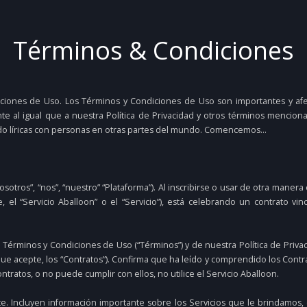
Términos & Condiciones
ciones de Uso. Los Términos y Condiciones de Uso son importantes y afec
 al igual que a nuestra Política de Privacidad y otros términos menci
o líricas con personas en otras partes del mundo. Comencemos…
sotros”, “nos”, “nuestro” “Plataforma”). Al inscribirse o usar de otra manera e
, el “Servicio Aballoon” o el “Servicio”), está celebrando un contrato vi
Términos y Condiciones de Uso (“Términos”) y de nuestra Política de Privaci
 que acepte, los “Contratos”). Confirma que ha leído y comprendido los Cont
ntratos, o no puede cumplir con ellos, no utilice el Servicio Aballoon.
te. Incluyen información importante sobre los Servicios que le brindamos,