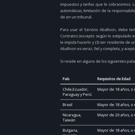
impuestos y tarifas que le cobraremos. 
automáticas, limitación de la responsabi
de en un tribunal.
Para usar el Servicio Aballoon, debe te
Contratos (excepto según lo estipulado en
le impida hacerlo y (3) ser residente de 
Aballoon es veraz, fiel y completa, y ace
Si reside en alguno de los siguientes país
País
Requisitos de Edad
Chile,Ecuador,
Mayor de 18 años, o 
Paraguay y Perú
Brasil
Mayor de 18 años, o 
Nicaragua,
Mayor de 20 años, o 
Taiwán
Bulgaria,
Mayor de 18 años, o 